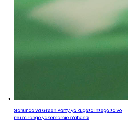
Gahunda ya Green Party yo kugeza inzego za yo
mu mirenge yakomereje n’ahandi