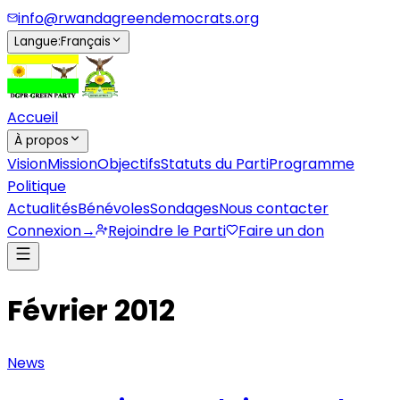
info@rwandagreendemocrats.org
Langue
:
Français
Accueil
À propos
Vision
Mission
Objectifs
Statuts du Parti
Programme
Politique
Actualités
Bénévoles
Sondages
Nous contacter
Connexion
→
Rejoindre le Parti
Faire un don
Février 2012
News