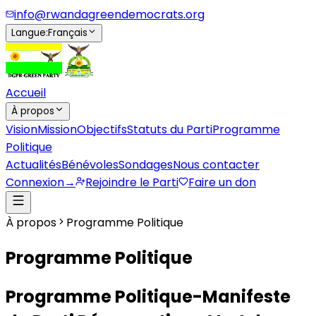
info@rwandagreendemocrats.org
Langue
:
Français
Accueil
À propos
Vision
Mission
Objectifs
Statuts du Parti
Programme
Politique
Actualités
Bénévoles
Sondages
Nous contacter
Connexion
→
Rejoindre le Parti
Faire un don
À propos
Programme Politique
Programme Politique
Programme Politique-Manifeste