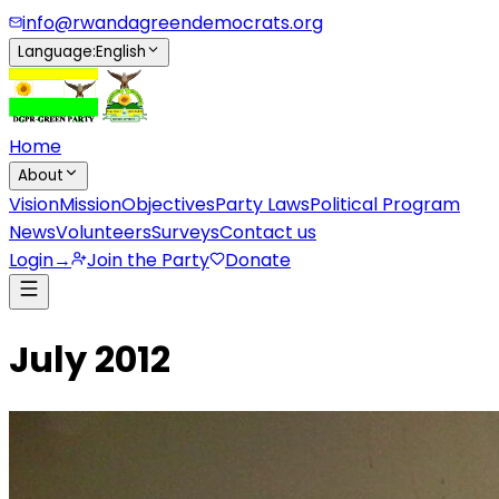
info@rwandagreendemocrats.org
Language
:
English
Home
About
Vision
Mission
Objectives
Party Laws
Political Program
News
Volunteers
Surveys
Contact us
Login
→
Join the Party
Donate
July 2012