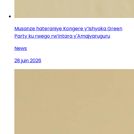
Musanze hateraniye Kongere y’Ishyaka Green
Party ku rwego rw’intara y'Amajyaruguru
News
28 juin 2026