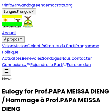
info@rwandagreendemocrats.org
Langue
:
Français
Accueil
À propos
Vision
Mission
Objectifs
Statuts du Parti
Programme
Politique
Actualités
Bénévoles
Sondages
Nous contacter
Connexion
→
Rejoindre le Parti
Faire un don
News
Eulogy for Prof.PAPA MEISSA DIENG
/ Hommage à Prof.PAPA MEISSA
DIENG