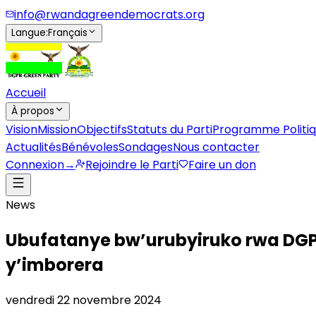
info@rwandagreendemocrats.org
Langue
:
Français
Accueil
À propos
Vision
Mission
Objectifs
Statuts du Parti
Programme Politi
Actualités
Bénévoles
Sondages
Nous contacter
Connexion
→
Rejoindre le Parti
Faire un don
News
Ubufatanye bw’urubyiruko rwa DG
y’imborera
vendredi 22 novembre 2024