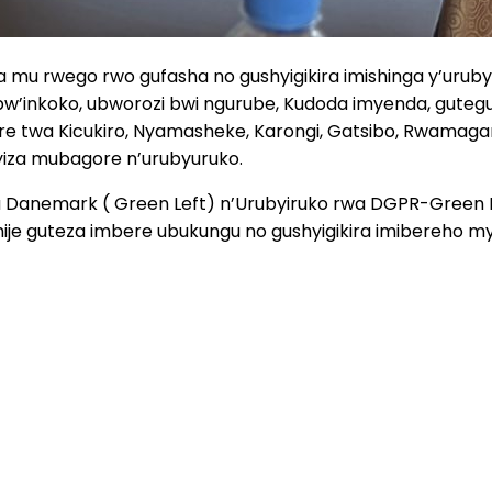
 mu rwego rwo gufasha no gushyigikira imishinga y’uruby
bw’inkoko, ubworozi bwi ngurube, Kudoda imyenda, gutegur
rere twa Kicukiro, Nyamasheke, Karongi, Gatsibo, Rwamag
iza mubagore n’urubyuruko.
a Danemark ( Green Left) n’Urubyiruko rwa DGPR-Green Pa
mije guteza imbere ubukungu no gushyigikira imibereho my