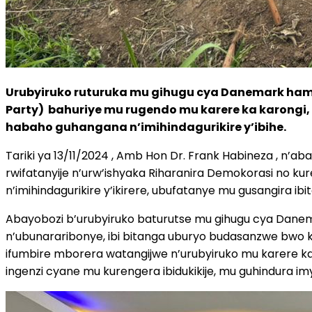
Urubyiruko ruturuka mu gihugu cya Danemark hamw
Party) bahuriye mu rugendo mu karere ka karongi
habaho guhangana n’imihindagurikire y’ibihe.
Tariki ya 13/11/2024 , Amb Hon Dr. Frank Habineza , n’
rwifatanyije n’urw’ishyaka Riharanira Demokorasi no ku
n’imihindagurikire y’ikirere, ubufatanye mu gusangira ib
Abayobozi b’urubyiruko baturutse mu gihugu cya Dane
n’ubunararibonye, ibi bitanga uburyo budasanzwe bwo ku
ifumbire mborera watangijwe n’urubyiruko mu karere ka 
ingenzi cyane mu kurengera ibidukikije, mu guhindura im