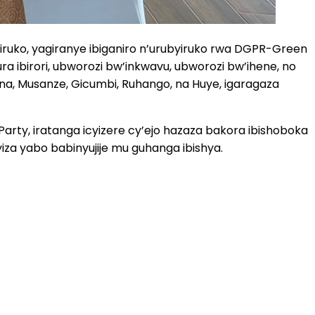
iruko, yagiranye ibiganiro n’urubyiruko rwa DGPR-Green
a ibirori, ubworozi bw’inkwavu, ubworozi bw’ihene, no
ana, Musanze, Gicumbi, Ruhango, na Huye, igaragaza
rty, iratanga icyizere cy’ejo hazaza bakora ibishoboka
iza yabo babinyujije mu guhanga ibishya.