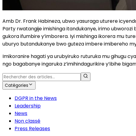
Amb Dr. Frank Habineza, ubwo yasuraga uturere icyenda
Party rwatangije imishinga itandukanye, irimo ubworozi 
gukora ifumbire y’imborera. Iyi mishinga ikorera mu tu
uburyo butandukanye bwo guteza imbere imibereho my
Imikoranire hagati ya urubyiruko ruturuka mu gihugu cy
ngo bagabanye ingaruka z’imihindagurikire y’ibihe biga
Catégories
DGPR in the News
Leadership
News
Non classé
Press Releases