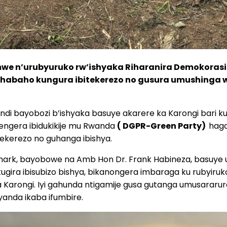
e n’urubyuruko rw’ishyaka Riharanira Demokorasi 
, habaho kungura ibitekerezo no gusura umushinga
abandi bayobozi b’ishyaka basuye akarere ka Karongi bar
rengera ibidukikije mu Rwanda
( DGPR-Green Party)
hag
itekerezo no guhanga ibishya.
mark, bayobowe na Amb Hon Dr. Frank Habineza, basuye 
gira ibisubizo bishya, bikanongera imbaraga ku rubyiruk
Karongi. Iyi gahunda ntigamije gusa gutanga umusararuro
yanda ikaba ifumbire.