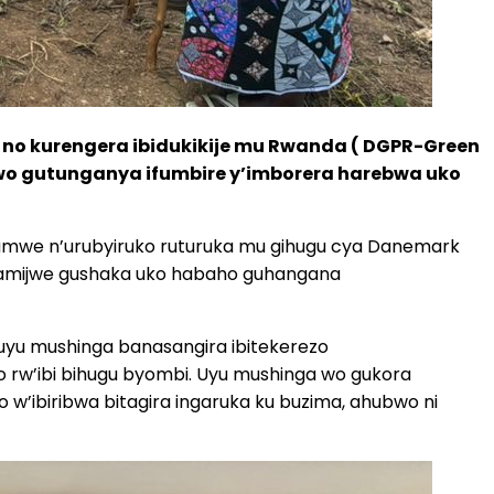
no kurengera ibidukikije mu Rwanda ( DGPR-Green
 wo gutunganya ifumbire y’imborera harebwa uko
i kumwe n’urubyiruko ruturuka mu gihugu cya Danemark
amijwe gushaka uko habaho guhangana
uyu mushinga banasangira ibitekerezo
o rw’ibi bihugu byombi. Uyu mushinga wo gukora
 w’ibiribwa bitagira ingaruka ku buzima, ahubwo ni